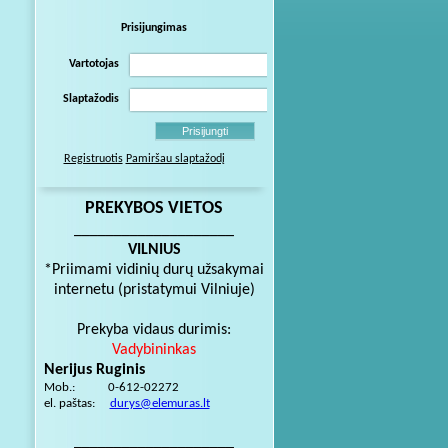
Prisijungimas
Vartotojas
Slaptažodis
Registruotis
Pamiršau slaptažodį
PREKYBOS VIETOS
____________________
VILNIUS
*Priimami vidinių durų užsakymai
internetu (pristatymui Vilniuje)
Prekyba vidaus durimis:
Vadybininkas
Nerijus Ruginis
Mob.: 0-612-02272
el. paštas:
durys@elemuras.lt
____________________