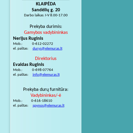
KLAIPĖDA
Sandėlių g. 20
Darbo laikas: I-V 8.00-17.00
Prekyba durimis:
Gamybos vadybininkas
Nerijus Ruginis
Mob.: 0-612-02272
el. paštas:
durys@elemuras.lt
Direktorius
Evaldas Ruginis
Mob.: 0-698-07764
el. paštas:
info@elemuras.lt
Prekyba durų furnitūra:
Vadybininkas/-ė
Mob.: 0-616-18610
el. paštas:
spynos@elemuras.lt