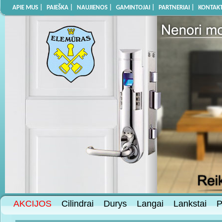
APIE MUS |
PAIEŠKA |
NAUJIENOS |
GAMINTOJAI |
PARTNERIAI |
KONTAKT
AKCIJOS
Cilindrai
Durys
Langai
Lankstai
P