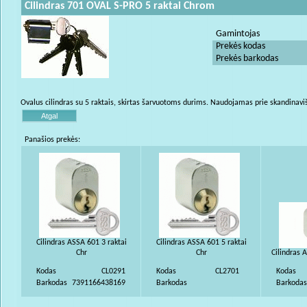
Cilindras 701 OVAL S-PRO 5 raktai Chrom
Gamintojas
Prekės kodas
Prekės barkodas
Ovalus cilindras su 5 raktais, skirtas šarvuotoms durims. Naudojamas prie skandinavišk
Panašios prekės:
Cilindras ASSA 601 3 raktai
Cilindras ASSA 601 5 raktai
Chr
Chr
Cilindras 
Kodas
CL0291
Kodas
CL2701
Kodas
Barkodas
7391166438169
Barkodas
Barkodas