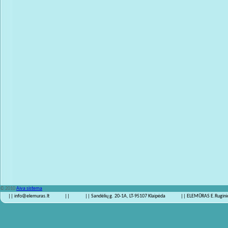
© 2010
Aiva sistema
|| info@elemuras.lt
||
|| Sandėlių g. 20-1A, LT-95107 Klaipėda
|| ELEMŪRAS E.Ruginio