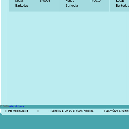
Kodas
TF0026
Kodas
TF0010
Kodas
Barkodas
Barkodas
Barkodas
© 2010
Aiva sistema
|| info@elemuras.lt
||
|| Sandėlių g. 20-1A, LT-95107 Klaipėda
|| ELEMŪRAS E.Ruginio