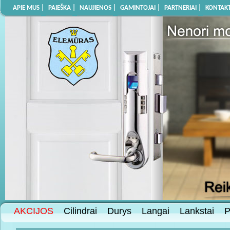
APIE MUS |
PAIEŠKA |
NAUJIENOS |
GAMINTOJAI |
PARTNERIAI |
KONTAKT
AKCIJOS
Cilindrai
Durys
Langai
Lankstai
P