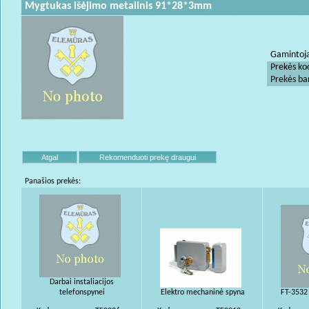
Mygtukas išėjimo metalinis 91*28*3mm
Gamintoj
Prekės ko
Prekės ba
Panašios prekės:
Darbai instaliacijos
telefonspynei
Elektro mechaninė spyna
FT-3532