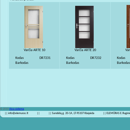
Varčia ARTE 10
Varčia ARTE 20
Var
Kodas
DR7231
Kodas
DR7232
Kodas
Barkodas
Barkodas
Barkodas
© 2010
Aiva sistema
|| info@elemuras.lt
||
|| Sandėlių g. 20-1A, LT-95107 Klaipėda
|| ELEMŪRAS E.Ruginio