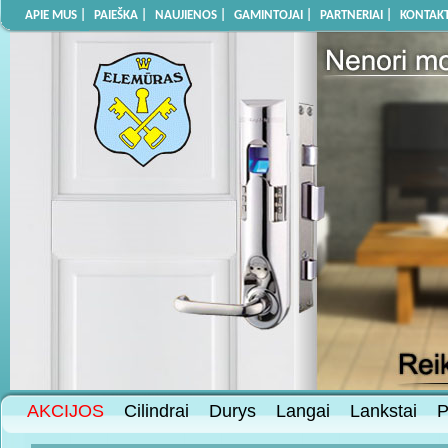
APIE MUS |
PAIEŠKA |
NAUJIENOS |
GAMINTOJAI |
PARTNERIAI |
KONTAKT
AKCIJOS
Cilindrai
Durys
Langai
Lankstai
P