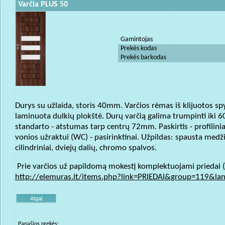
Varčia PLUS 50
Gamintojas
Prekės kodas
Prekės barkodas
Durys su užlaida, storis 40mm. Varčios rėmas iš klijuotos sp
laminuota dulkių plokštė. Durų varčią galima trumpinti iki 
standarto - atstumas tarp centrų 72mm. Paskirtis - profiliniam
vonios užraktui (WC) - pasirinktinai. Užpildas: spausta medži
cilindriniai, dviejų dalių, chromo spalvos.
Prie varčios už papildomą mokestį komplektuojami priedai (st
http://elemuras.lt/items.php?link=PRIEDAI&group=119&lan
Panašios prekės: